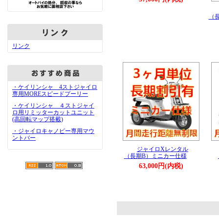
（
リンク
・ケイリンシャ 4ストジャイロ
専用MOREスピードプーリー
・ケイリンシャ ４ストジャイ
ロ用リミッターカットユニット
(高回転マップ搭載)
・ジャイロキャノピー専用マウ
ントバー
ジャイロXレンタル
（長期B）ミニカー仕様
63,000円(内税)