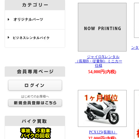
ンタ
ジャイロXレンタル
（長期B・従量制）ミニカー
仕様
54,000円(内税)
はじめてのお客様へ
PCX125(長期A）
37,000円(内税)