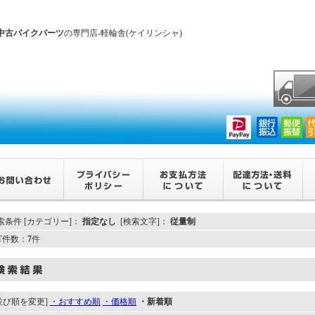
中古バイクパーツ
の専門店-軽輪舎(ケイリンシャ)
索条件 [カテゴリー]：
指定なし
[検索文字]：
従量制
IT件数：
7
件
並び順を変更]
・おすすめ順
・価格順
・新着順