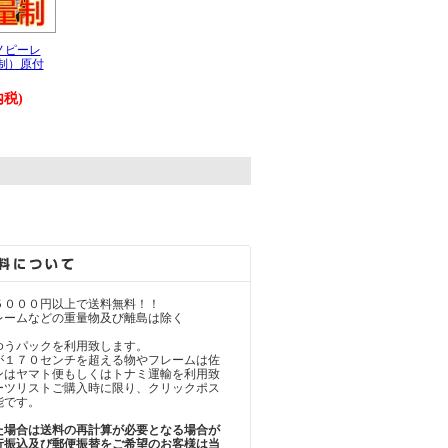
ノピーレ
制）原付
内税)
。
５０００円以上で送料無料！！
レームなどの重量物及び離島は除く
ゆうパックを利用致します。
が１７０センチを超える物やフレームは佐
ンはヤマト便もしくはトナミ運輸を利用致
ーツリストご購入時に限り、クリックポス
能です。
た場合は送料の再計算が必要となる場合が
行振込及び郵便振替をご希望のお客様は当