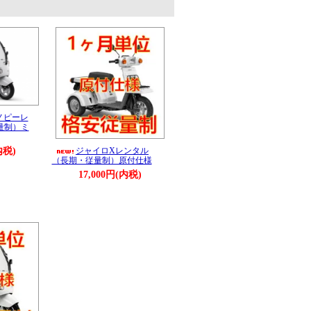
。
ノピーレ
量制）ミ
ジャイロXレンタル
内税)
（長期・従量制）原付仕様
17,000円(内税)