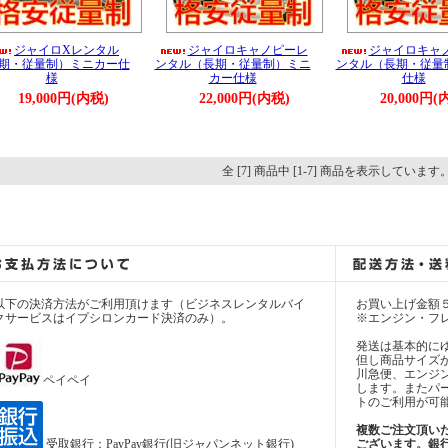
ジャイロXレンタル
ジャイロキャノピーレ
ジャイロキャ
期・従量制）ミニカー仕
ンタル（長期・従量制）ミニ
ンタル（長期・従量
様
カー仕様
仕様
19,000円(内税)
22,000円(内税)
20,000円(
全 [7] 商品中 [1-7] 商品を表示しています
以下の決済方法がご利用頂けます（ビジネスレンタルバイ
お買い上げ金額
クサービスはイプシロンカード決済のみ）。
※エンジン・フ
発送は基本的に
但し商品サイズ
川急便、エンジ
ペイペイ
します。またパ
トのご利用が可
複数ご注文頂い
受取銀行：PayPay銀行(旧ジャパンネット銀行)
ございます。銀