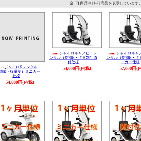
全 [7] 商品中 [1-7] 商品を表示しています
ジャイロキャノピーレ
ジャイロキャ
ンタル（長期B・従量制）原
ンタル（長期B・従
付仕様
ニカー仕様
ジャイロXレンタル
54,000円(内税)
57,000円(
期B・従量制）ミニカー
仕様
54,000円(内税)